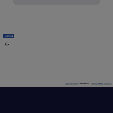
Vollbild
©
OpenStreetMap
contributors.
·
Lösung von Dr. DSGVO