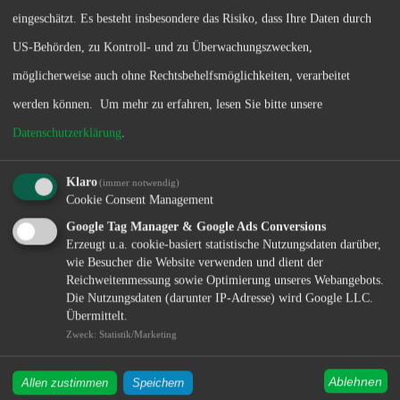
eingeschätzt. Es besteht insbesondere das Risiko, dass Ihre Daten durch
Sebastian Eismann, Mitarbeiter Verkauf
US-Behörden, zu Kontroll- und zu Überwachungszwecken,
möglicherweise auch ohne Rechtsbehelfsmöglichkeiten, verarbeitet
werden können.
Um mehr zu erfahren, lesen Sie bitte unsere
Datenschutzerklärung
.
Klaro
(immer notwendig)
Cookie Consent Management
Google Tag Manager & Google Ads Conversions
Erzeugt u.a. cookie-basiert statistische Nutzungsdaten darüber,
wie Besucher die Website verwenden und dient der
Reichweitenmessung sowie Optimierung unseres Webangebots.
Die Nutzungsdaten (darunter IP-Adresse) wird Google LLC.
Übermittelt.
Zweck
:
Statistik/Marketing
Ablehnen
Allen zustimmen
Speichern