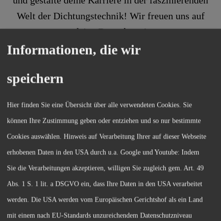
und gestalte deine Karriere in der faszinierenden
Welt der Dichtungstechnik! Wir freuen uns auf
deine Bewerbung!
Informationen, die wir
speichern
Hier finden Sie eine Übersicht über alle verwendeten Cookies. Sie
können Ihre Zustimmung geben oder entziehen und so nur bestimmte
Cookies auswählen. Hinweis auf Verarbeitung Ihrer auf dieser Webseite
erhobenen Daten in den USA durch u.a. Google und Youtube: Indem
Sie die Verarbeitungen akzeptieren, willigen Sie zugleich gem. Art. 49
„Ich arbeite gern bei PDT, weil ich gut
Abs. 1 S. 1 lit. a DSGVO ein, dass Ihre Daten in den USA verarbeitet
eingearbeitet werde, meine Arbeitskollegen
werden. Die USA werden vom Europäischen Gerichtshof als ein Land
freundlich und hilfsbereit sind und mir die
mit einem nach EU-Standards unzureichendem Datenschutzniveau
Arbeit bei PDT Spaß macht. “